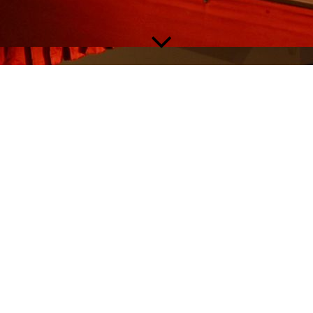
DER EINGEBILDETE KRANKE
von Molière
Der eingebildete Kranke von Molière behandelt die Geschichte
eines Mannes, der von seiner übertriebenen Sorge um die
eigene Gesundheit geprägt ist. Die Handlung zeigt, wie seine
Vorstellungen und Ängste zu Konflikten, Verwicklungen und
komischen Situationen mit seinem Umfeld führen.
Die Szenen entwickeln sich schrittweise, wobei die
Interaktionen zwischen den Figuren, die sozialen Rollen und
die Eigenheiten der Charaktere im Mittelpunkt stehen. Humor
entsteht durch Missverständnisse, Übertreibungen und die